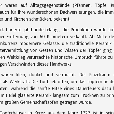
r waren auf Alltagsgegenstände (Pfannen, Töpfe, Kr
er auch für ihre wunderschönen Dachverzierungen, die im
er und Kirchen schmücken, bekannt.
k florierte jahrhundertelang ; die Produktion wurde a
ner Entfernung von 60 Kilometern verkauft. Ab Mitte de
onkurrenz modernere Gefässe, die traditionelle Kerami
tervermittlung von Gesten und Wissen der Töpfer ging a
ten Weltkrieg verursachte historische Umbruch führte zu
igen Verschwinden dieses Handwerks.
 waren klein, dunkel und verraucht. Der Einzelraum 
als Werkstatt. Die Tür blieb offen, um das Töpfern an 
ten, während die sanfte Hitze eines Dauerfeuers dazu b
d mit Blei glasierte Keramik langsam zum Trocknen zu bri
 im groBen Gemeinschaftsofen getragen wurde.
 Töpferhäuser in Kerez aus dem Jahre 1727 ist in sei