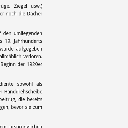
üge, Ziegel usw.)
mer noch die Dächer
uf den umliegenden
s 19. Jahrhunderts
k wurde aufgegeben
llmählich verloren.
 Beginn der 1920er
diente sowohl als
der Handdrehscheibe
eitrug, die bereits
ngen, bevor sie zum
nem ursprünglichen