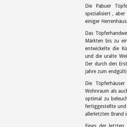
Die Pabuer Töpfe
spezialisiert , ab
einiger Herrenhäus
Das Töpferhandwer
Märkten bis zu ei
entwickelte die K
und die uralte Wei
Der durch den Ers
Jahre zum endgült
Die Töpferhäuser
Wohnraum als auch 
optimal zu beleuch
fertiggestellte un
allerletzten Brand
Eines der letzten