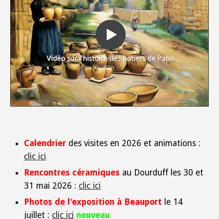
Calendrier
des v
isites en 2026 et animations :
clic ici
Rencontres
céramiques
au Dourduff les 30 et
31 mai 2026 :
clic ici
Photos de l'exposition à Beauport
le 14
juillet :
clic ici
nouveau